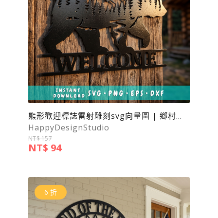
熊形歡迎標誌雷射雕刻svg向量圖 | 鄉村小屋裝飾
HappyDesignStudio
NT$ 157
NT$ 94
6 折