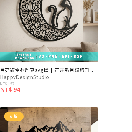
月亮貓雷射雕刻svg檔 | 花卉新月貓切割文件
HappyDesignStudio
NT$ 157
NT$ 94
6 折