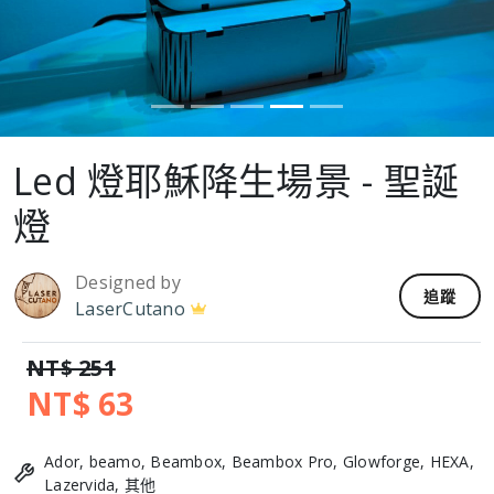
Led 燈耶穌降生場景 - 聖誕
燈
Designed by
追蹤
LaserCutano
NT$ 251
NT$ 63
Ador, beamo, Beambox, Beambox Pro, Glowforge, HEXA,
Lazervida, 其他