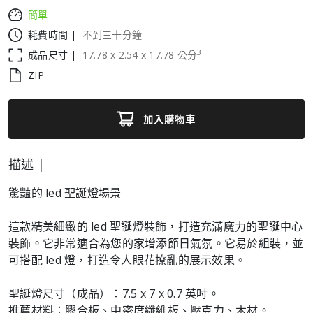
簡單
耗費時間 |
不到三十分鐘
3
成品尺寸 |
17.78
x
2.54
x
17.78
公分
ZIP
加入購物車
描述 |
驚豔的 led 聖誕燈場景
這款精美細緻的 led 聖誕燈裝飾，打造充滿魔力的聖誕中心
裝飾。它非常適合為您的家增添節日氣氛。它易於組裝，並
可搭配 led 燈，打造令人眼花撩亂的展示效果。
聖誕燈尺寸（成品）：7.5 x 7 x 0.7 英吋。
推薦材料：膠合板、中密度纖維板、壓克力、木材。