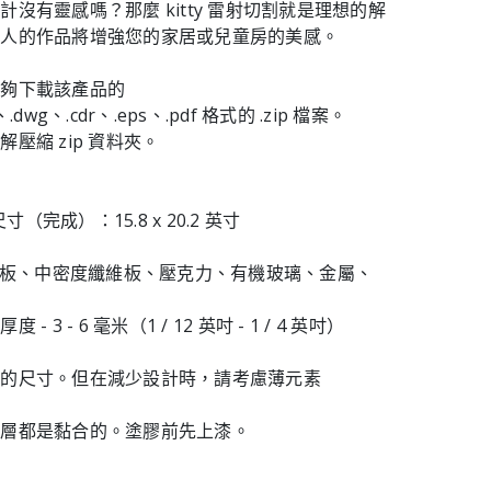
沒有靈感嗎？那麼 kitty 雷射切割就是理想的解
迷人的作品將增強您的家居或兒童房的美感。
能夠下載該產品的
f、.dwg、.cdr、.eps、.pdf 格式的 .zip 檔案。
壓縮 zip 資料夾。
尺寸（完成）：15.8 x 20.2 英寸
膠合板、中密度纖維板、壓克力、有機玻璃、金屬、
 3 - 6 毫米（1 / 12 英吋 - 1 / 4 英吋）
計的尺寸。但在減少設計時，請考慮薄元素
一層都是黏合的。塗膠前先上漆。
！