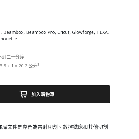
, Beambox, Beambox Pro, Cricut, Glowforge, HEXA,
ilhouette
不到三十分鐘
3
5.8
x
1
x
20.2
公分
加入購物車
位多層佈局文件是專門為雷射切割、數控銑床和其他切割