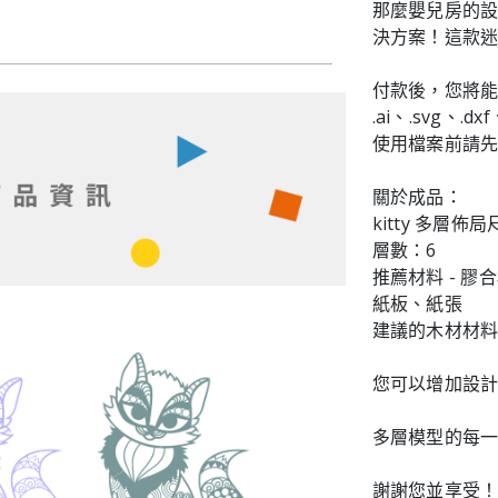
那麼嬰兒房的設計
決方案！這款
付款後，您將
.ai、.svg、.dx
使用檔案前請先解
關於成品：
kitty 多層佈局
層數：6
推薦材料 - 
紙板、紙張
建議的木材材料厚度 -
您可以增加設
多層模型的每
謝謝您並享受