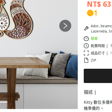
NT$ 63
1
Ador, beamo
Next
Lazervida, S
簡單
耗費時間 |
成品尺寸 |
1
ZIP
描述 |
Kitty 數
機準備的。