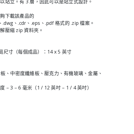
以站立。有 3 層，因此可以是站立式設計。
能夠下載該產品的
f、.dwg、.cdr、.eps、.pdf 格式的 .zip 檔案。
壓縮 zip 資料夾。
層佈局尺寸（每個成品）：14 x 5 英寸
膠合板、中密度纖維板、壓克力、有機玻璃、金屬、
3 – 6 毫米（1 / 12 英吋 – 1 / 4 英吋）