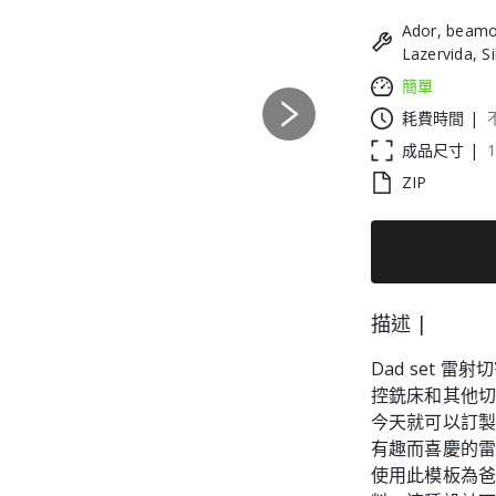
Ador, beamo
Lazervida, S
簡單
耗費時間 |
Next
成品尺寸 |
ZIP
描述 |
Dad set 
控銑床和其他
今天就可以訂製
有趣而喜慶的
使用此模板為