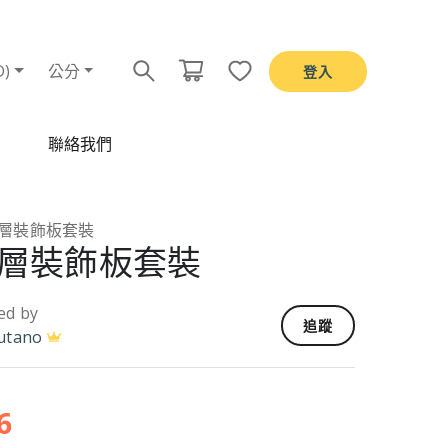
D)
公分
登入
聯絡我們
多層裝飾板套裝
 多層裝飾板套裝
ed by
追蹤
utano
6