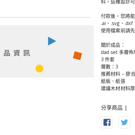
料，這種設計可
付款後，您將
.ai、.svg、.dx
使用檔案前請先解
關於成品：
dad set 多
3 件套
層數：3
推薦材料 – 
紙板、紙張
建議木材材料厚度 – 
分享商品 |