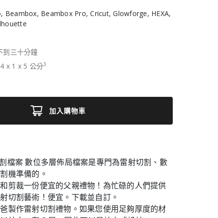
, Beambox, Beambox Pro, Cricut, Glowforge, HEXA,
ilhouette
不到三十分鐘
3
14
x
1
x
5
公分
加入購物車
雷射切割檔案 數位多層佈局檔案是專門為雷射切割、數
切割機準備的。
和剪裁一份便宜的父親禮​​物！為忙碌的人們提供
雷射切割藝術！便宜。下載並自訂。
爸爸製作雷射切割禮物。如果您使用足夠厚度的材