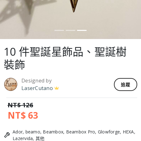
10 件聖誕星飾品、聖誕樹
裝飾
Designed by
追蹤
LaserCutano
NT$ 126
NT$ 63
Ador, beamo, Beambox, Beambox Pro, Glowforge, HEXA,
Lazervida, 其他