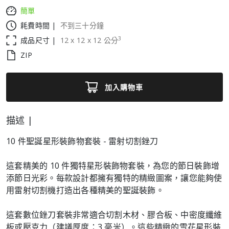
簡單
耗費時間 |
不到三十分鐘
3
成品尺寸 |
12
x
12
x
12
公分
ZIP
加入購物車
描述 |
10 件聖誕星形裝飾物套裝 - 雷射切割銼刀
這套精美的 10 件獨特星形裝飾物套裝，為您的節日裝飾增
添節日光彩。每款設計都擁有獨特的精緻圖案，讓您能夠使
用雷射切割機打造出各種精美的聖誕裝飾。
這套數位銼刀套裝非常適合切割木材、膠合板、中密度纖維
板或壓克力（建議厚度：3 毫米）。這些精緻的雪花星形裝