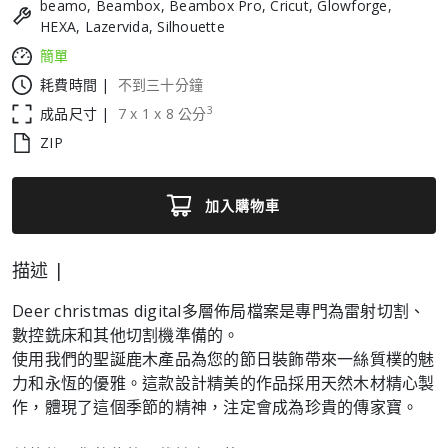
beamo, Beambox, Beambox Pro, Cricut, Glowforge,
HEXA, Lazervida, Silhouette
簡單
耗費時間 |
不到三十分鐘
3
成品尺寸 |
7
x
1
x
8
公分
ZIP
加入購物車
描述 |
Deer christmas digital多層佈局檔案是專門為雷射切割、
數控銑床和其他切割機準備的。
使用我們的聖誕鹿木產品為您的節日裝飾帶來一絲質樸的魅
力和永恆的優雅。這款設計精美的作品採用天然木材精心製
作，體現了這個季節的精神，注定會成為珍貴的傳家寶。