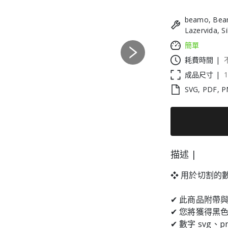
beamo, Beam
Lazervida, S
簡單
Next
耗費時間 |
成品尺寸 |
1
SVG, PDF, P
描述 |
❖ 用於切割的
✔ 此商品附帶
✔ 您將獲得黑色
✔ 數字 svg、p