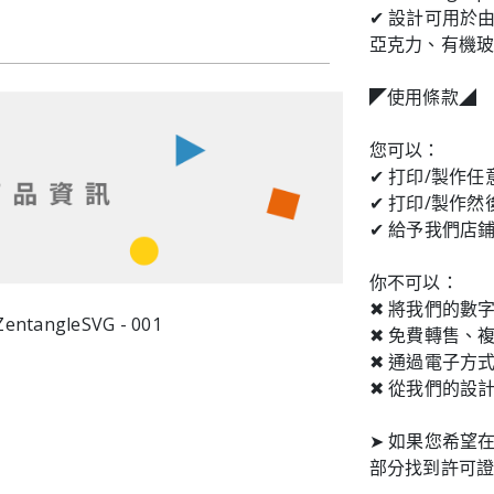
✔ 設計可用於
亞克力、有機
◤使用條款◢
您可以：
✔ 打印/製作
✔ 打印/製作
✔ 給予我們店
你不可以：
✖ 將我們的數
✖ 免費轉售、
✖ 通過電子方
✖ 從我們的設
➤ 如果您希望在
部分找到許可