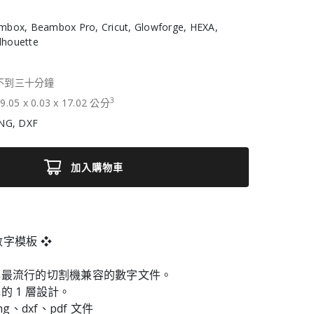
box, Beambox Pro, Cricut, Glowforge, HEXA,
ilhouette
不到三十分鐘
3
9.05
x
0.03
x
17.02
公分
NG, DXF
加入購物車
數字模板 ❖
與最流行的切割機兼容的數字文件。
的 1 層設計。
ng、dxf、pdf 文件