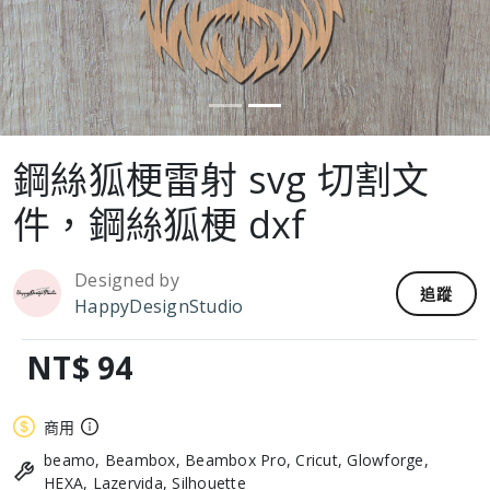
鋼絲狐梗雷射 svg 切割文
件，鋼絲狐梗 dxf
Designed by
追蹤
HappyDesignStudio
NT$ 94
商用
beamo, Beambox, Beambox Pro, Cricut, Glowforge,
HEXA, Lazervida, Silhouette