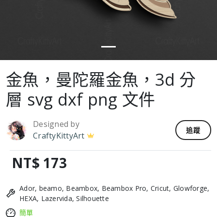
金魚，曼陀羅金魚，3d 分
層 svg dxf png 文件
Designed by
追蹤
CraftyKittyArt
NT$ 173
Ador, beamo, Beambox, Beambox Pro, Cricut, Glowforge,
HEXA, Lazervida, Silhouette
簡單