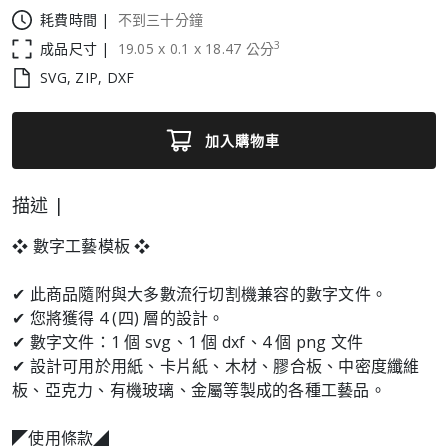
耗費時間 |
不到三十分鐘
3
成品尺寸 |
19.05
x
0.1
x
18.47
公分
SVG, ZIP, DXF
加入購物車
描述 |
❖ 數字工藝模板 ❖
✔ 此商品隨附與大多數流行切割機兼容的數字文件。
✔ 您將獲得 4 (四) 層的設計。
✔ 數字文件：1 個 svg、1 個 dxf、4 個 png 文件
✔ 設計可用於用紙、卡片紙、木材、膠合板、中密度纖維
板、亞克力、有機玻璃、金屬等製成的各種工藝品。
◤使用條款◢