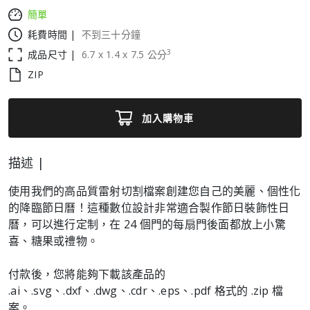
簡單
耗費時間 |
不到三十分鐘
3
成品尺寸 |
6.7
x
1.4
x
7.5
公分
ZIP
加入購物車
描述 |
使用我們的高品質雷射切割檔案創建您自己的美麗、個性化
的降臨節日曆！這種數位設計非常適合製作節日裝飾性日
曆，可以進行定制，在 24 個門的每扇門後面都放上小驚
喜、糖果或禮物。
付款後，您將能夠下載該產品的
.ai、.svg、.dxf、.dwg、.cdr、.eps、.pdf 格式的 .zip 檔
案。