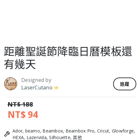
距離聖誕節降臨日曆模板還
有幾天
Designed by
追蹤
LaserCutano
NT$ 188
NT$ 94
Ador, beamo, Beambox, Beambox Pro, Cricut, Glowforge,
HEXA, Lazervida, Silhouette, 其他