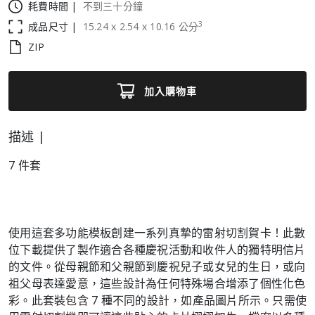
耗費時間 |
不到三十分鐘
3
成品尺寸 |
15.24
x
2.54
x
10.16
公分
ZIP
加入購物車
描述 |
7 件套
使用這套多功能模板創建一系列真摯的雷射切割賀卡！此數
位下載提供了製作適合各種慶祝活動和收件人的獨特明信片
的文件。從母親節和父親節到慶祝兒子或女兒的生日，或向
祖父母表達愛意，這些設計為任何特殊場合增添了個性化色
彩。此套裝包含 7 種不同的設計，如產品圖片所示。只需使