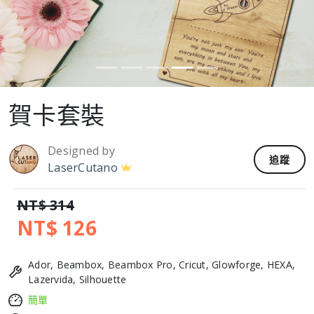
賀卡套裝
Designed by
追蹤
LaserCutano
NT$ 314
NT$ 126
Ador, Beambox, Beambox Pro, Cricut, Glowforge, HEXA,
Lazervida, Silhouette
簡單