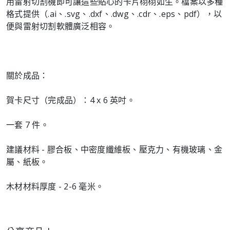
用雷射切割機即可讓這些貼心的卡片栩栩如生。檔案以多種
格式提供（.ai、.svg、.dxf、.dwg、.cdr、.eps、pdf），以
便與雷射切割軟體廣泛相容。
關於成品：
賀卡尺寸（完成品）：4 x 6 英吋。
一套 7 件。
建議材料 - 膠合板、中密度纖維板、壓克力、有機玻璃、金
屬、紙板。
木材材料厚度 - 2-6 毫米。