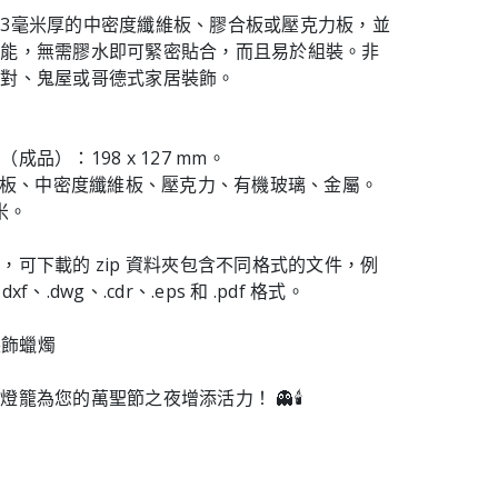
3毫米厚的中密度纖維板、膠合板或壓克力板，並
功能，無需膠水即可緊密貼合，而且易於組裝。非
派對、鬼屋或哥德式家居裝飾。
成品）：198 x 127 mm。
膠合板、中密度纖維板、壓克力、有機玻璃、金屬。
米。
，可下載的 zip 資料夾包含不同格式的文件，例
dxf、.dwg、.cdr、.eps 和 .pdf 格式。
裝飾蠟燭
籠為您的萬聖節之夜增添活力！ 👻🕯️