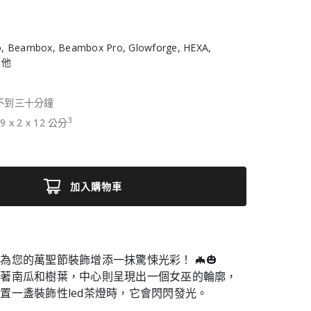
, Beambox, Beambox Pro, Glowforge, HEXA,
 其他
不到三十分鐘
3
19
x
2
x
12
公分
加入購物車
為您的萬聖節裝飾增添一抹驚悚光彩！ 🦇🎃
飾著南瓜和樹葉，中心則呈現出一個女巫的輪廓，
置一盞裝飾性led茶燈時，它會閃閃發光。