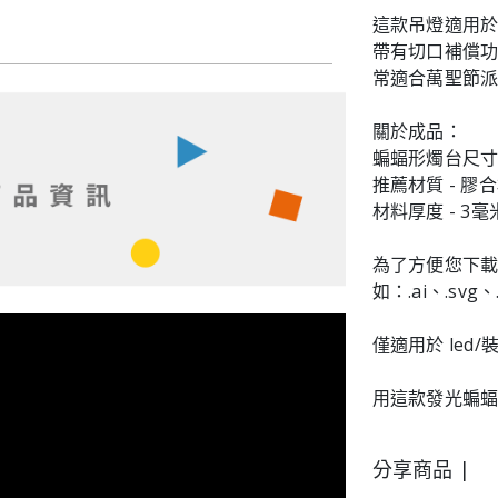
這款吊燈適用於
帶有切口補償
常適合萬聖節
關於成品：
蝙蝠形燭台尺寸（
推薦材質 - 
材料厚度 - 3毫
為了方便您下載
如：.ai、.svg、.
僅適用於 led/
用這款發光蝙蝠燈
分享商品 |