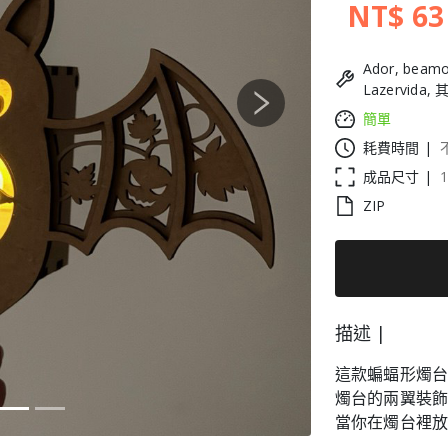
NT$ 63
Ador, beamo
Lazervida,
Next
簡單
耗費時間 |
成品尺寸 |
ZIP
描述 |
這款蝙蝠形燭台
燭台的兩翼裝
當你在燭台裡放