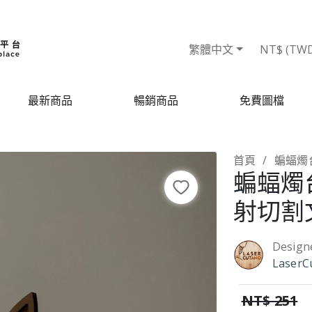
繁體中文
NT$ (TW
最新商品
暢銷商品
免費圖檔
首頁
蝙蝠燭台
蝙蝠燭台
射切割
Design
LaserC
NT$ 251