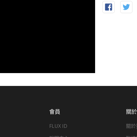
會員
關
FLUX ID
關於