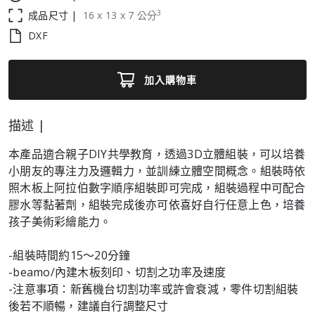
3
成品尺寸 |
16
x
13
x
7
公分
DXF
加入購物車
描述 |
本產品適合親子DIY共學教育，透過3D立體組裝，可以培養
小朋友的專注力及邏輯力，並訓練立體空間概念。組裝時依
照木板上阿拉伯數字順序組裝即可完成，組裝過程中可配合
膠水等黏著劑，組裝完成後亦可依喜好自行任意上色，培養
孩子美術彩繪能力。
-組裝時間約15～20分鐘
-beamo/內建木板刻印、切割之功率及速度
-注意事項：新舊機台切割功率或許會衰減，零件切割組裝
後若不順暢，建議自行調整尺寸