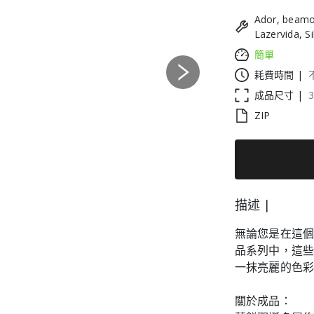
Ador, beamo
Lazervida, S
簡單
耗費時間 |
Next
成品尺寸 |
ZIP
描述 |
無論您是在這
品系列中，這
一抹亮麗的色
關於成品：