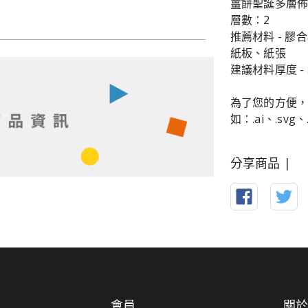
薑餅聖誕多層佈局
層數：2
推薦材料 - 
紙板、紙張
建議材料厚度 - 3 
為了您的方便，
如：.ai、.svg、
分享商品 |
會員
關