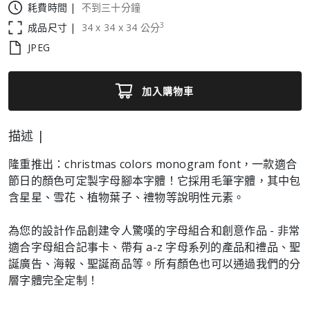
耗費時間 |
不到三十分鐘
3
成品尺寸 |
34
x
34
x
34
公分
JPEG
加入購物車
描述 |
隆重推出：christmas colors monogram font，一款適合
節日的顏色可定製字母腳本字體！它採用毛筆字體，其中包
含星星、雪花、植物葉子、禮物等說明性元素。
為您的設計作品創建令人驚嘆的字母組合和創意作品 - 非常
適合字母組合記事卡、帶有 a-z 字母系列的產品和禮品、聖
誕廣告、海報、聖誕商品等。所有顏色也可以通過我們的分
層字體完全定制！