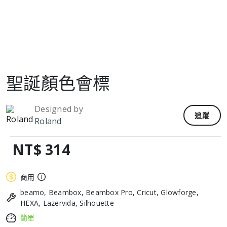
聖誕顏色會標
Designed by
追蹤
Roland
NT$ 314
商用
beamo, Beambox, Beambox Pro, Cricut, Glowforge,
HEXA, Lazervida, Silhouette
簡單