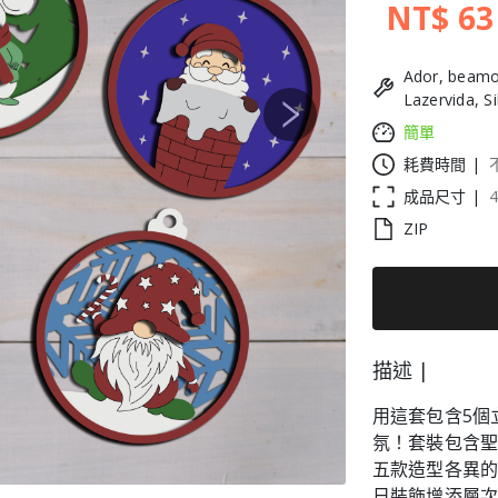
NT$ 63
Ador, beamo
Lazervida, S
Next
簡單
耗費時間 |
成品尺寸 |
ZIP
描述 |
用這套包含5個
氛！套裝包含
五款造型各異
日裝飾增添層