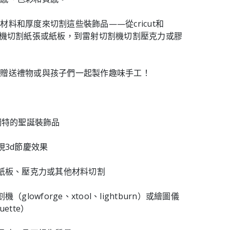
材料和厚度來切割這些裝飾品——從cricut和
te切割機切割紙張或紙板，到雷射切割機切割壓克力或膠
、贈送禮物或與孩子們一起製作趣味手工！
個獨特的聖誕裝飾品
現3d節慶效果
、紙板、壓克力或其他材料切割
（glowforge、xtool、lightburn）或繪圖儀
ouette）