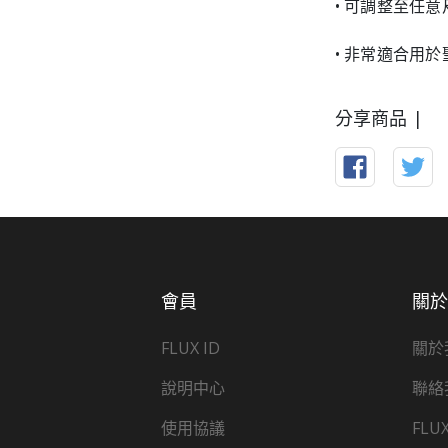
• 可調整至任
• 非常適合用
分享商品 |
會員
關
FLUX ID
關於
說明中心
聯絡
使用協議
FLU