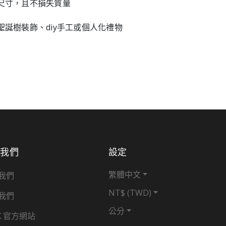
意尺寸，且不損失質量
於聖誕樹裝飾、diy手工或個人化禮物
於我們
設定
繁體中文
我們
NT$ (TWD)
我們
公分
X 官方網站