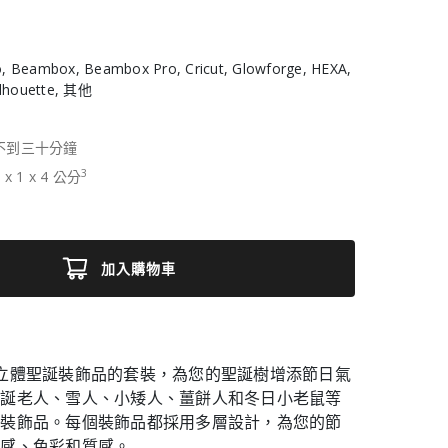
, Beambox, Beambox Pro, Cricut, Glowforge, HEXA,
ilhouette, 其他
不到三十分鐘
3
4
x
1
x
4
公分
加入購物車
立體聖誕裝飾品的套裝，為您的聖誕樹增添節日氣
聖誕老人、雪人、小矮人、薑餅人和冬日小老鼠等
的裝飾品。每個裝飾品都採用多層設計，為您的節
次感、色彩和質感。