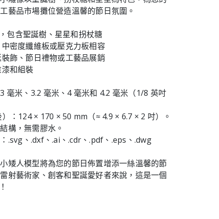
或工藝品市場攤位營造溫馨的節日氛圍。
 設計，包含聖誕樹、星星和拐杖糖
板、中密度纖維板或壓克力板相容
聖誕裝飾、節日禮物或工藝品展銷
塗漆和組裝
毫米、3.2 毫米、4 毫米和 4.2 毫米（1/8 英吋
。
124 × 170 × 50 mm（≈ 4.9 × 6.7 × 2 吋）。
裝結構，無需膠水。
vg、.dxf、.ai、.cdr、.pdf、.eps、.dwg
誕小矮人模型將為您的節日佈置增添一絲溫馨的節
於雷射藝術家、創客和聖誕愛好者來說，這是一個
目！