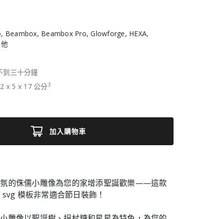
, Beambox, Beambox Pro, Glowforge, HEXA,
 其他
不到三十分鐘
3
12
x
5
x
17
公分
加入購物車
氣氛的侏儒小雕像為您的家增添聖誕歡樂——這款
 svg 模板非常適合節日裝飾！
儒小雕像以聖誕樹、拐杖糖和星星為特色，為您的