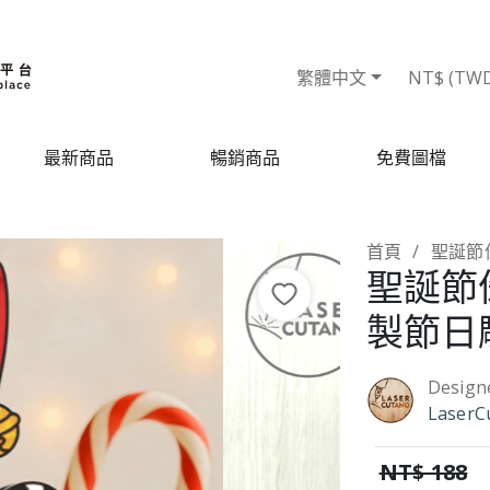
繁體中文
NT$ (TW
最新商品
暢銷商品
免費圖檔
首頁
聖誕節侏
聖誕節侏
製節日
Design
LaserC
NT$ 188