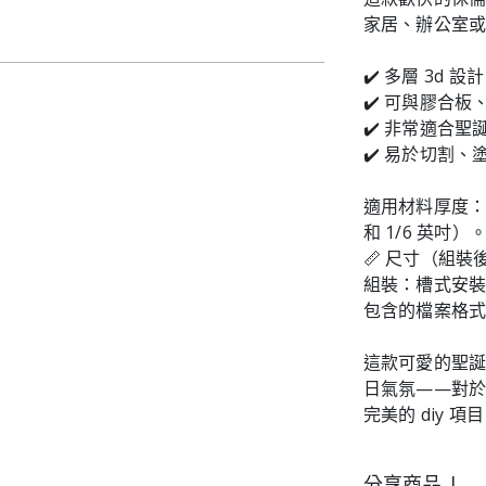
家居、辦公室
✔️ 多層 3d
✔️ 可與膠合
✔️ 非常適合
✔️ 易於切割、
適用材料厚度：3 
和 1/6 英吋）
📏 尺寸（組裝後）：
組裝：槽式安
包含的檔案格式：.s
這款可愛的聖
日氣氛——對
完美的 diy 項
分享商品 |