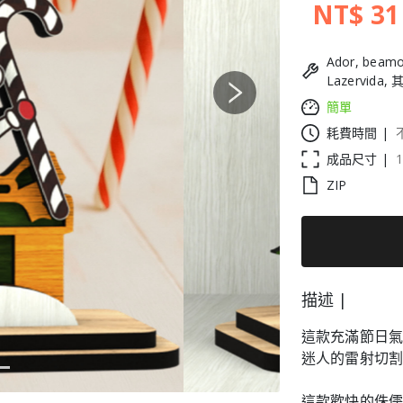
NT$ 31
Ador, beamo
Lazervida,
Next
簡單
耗費時間 |
成品尺寸 |
ZIP
描述 |
這款充滿節日
迷人的雷射切割
這款歡快的侏