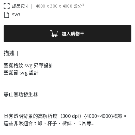
3
成品尺寸 |
4000
x
300
x
4000
公分
SVG
加入購物車
描述 |
聖誕格紋 svg 昇華設計
聖誕節 svg 設計
靜止無功發生器
具有透明背景的高解析度（300 dpi）{4000×4000}檔案。
這些非常適合 t 卹、杯子、標誌、卡片等...