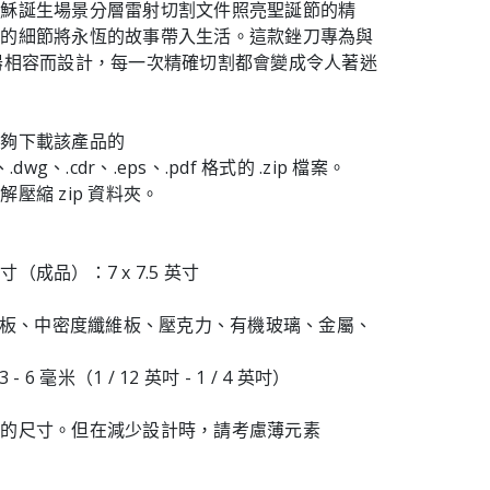
耶穌誕生場景分層雷射切割文件照亮聖誕節的精
雜的細節將永恆的故事帶入生活。這款銼刀專為與
e 機器相容而設計，每一次精確切割都會變成令人著迷
能夠下載該產品的
f、.dwg、.cdr、.eps、.pdf 格式的 .zip 檔案。
壓縮 zip 資料夾。
（成品）：7 x 7.5 英寸
膠合板、中密度纖維板、壓克力、有機玻璃、金屬、
- 6 毫米（1 / 12 英吋 - 1 / 4 英吋）