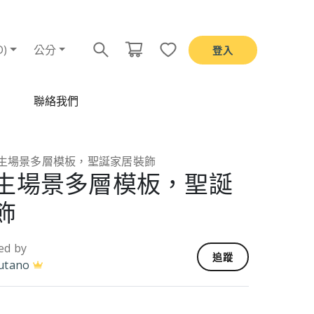
D)
公分
登入
聯絡我們
生場景多層模板，聖誕家居裝飾
生場景多層模板，聖誕
飾
ed by
追蹤
utano