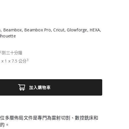
, Beambox, Beambox Pro, Cricut, Glowforge, HEXA,
ilhouette
不到三十分鐘
3
7
x
1
x
7.5
公分
加入購物車
數位多層佈局文件是專門為雷射切割、數控銑床和
備的。