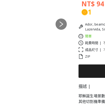
NT$ 94
1
Ador, beamo
Next
Lazervida, S
簡單
耗費時間 |
成品尺寸 |
ZIP
描述 |
耶穌誕生場景
其他切割機準