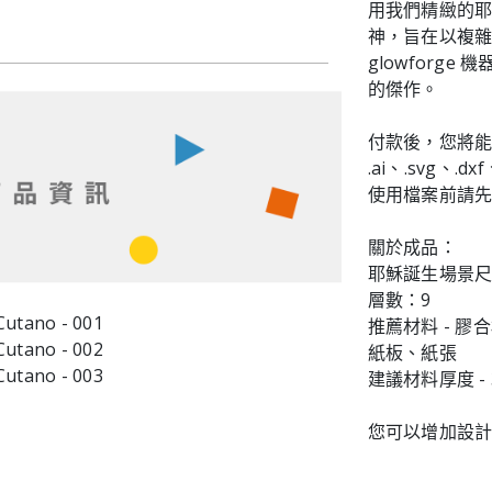
用我們精緻的
神，旨在以複
glowforg
的傑作。
付款後，您將
.ai、.svg、.dx
使用檔案前請先解
關於成品：
耶穌誕生場景尺寸
層數：9
推薦材料 - 
紙板、紙張
建議材料厚度 - 3 