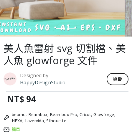
美人魚雷射 svg 切割檔、美
人魚 glowforge 文件
Designed by
追蹤
HappyDesignStudio
NT$ 94
beamo, Beambox, Beambox Pro, Cricut, Glowforge,
HEXA, Lazervida, Silhouette
簡單