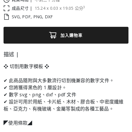
3
成品尺寸 |
15.24
x
0.03
x
19.05
公分
SVG, PDF, PNG, DXF
加入購物車
描述 |
❖ 切割用數字模板 ❖
✔ 此商品隨附與大多數流行切割機兼容的數字文件。
✔ 您將獲得黑色的 1 層設計。
✔ 數字 svg、png、dxf、pdf 文件
✔ 設計可用於用紙、卡片紙、木材、膠合板、中密度纖維
板、亞克力、有機玻璃、金屬等製成的各種工藝品。
◤使用條款◢