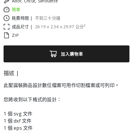
Ador, Cricut, Silhouette
簡單
耗費時間 |
不到三十分鐘
3
成品尺寸 |
26.19
x
2.54
x
29.97
公分
ZIP
加入購物車
描述 |
此聖誕裝飾品設計數位檔案可用作切割檔案或可列印。
您將收到以下格式的設計：
1 個 svg 文件
1 個 dxf 文件
1 個 eps 文件