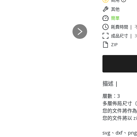
其他
簡單
耗費時間 |
Next
成品尺寸 |
3
ZIP
描述 |
層數：3
多層佈局尺寸（每
您的文件將作
您的文件將以 z
svg、dxf、pn