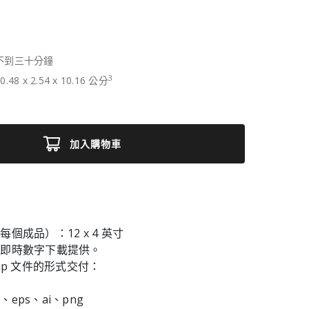
不到三十分鐘
3
0.48
x
2.54
x
10.16
公分
加入購物車
個成品）：12 x 4 英寸
為即時數字下載提供。
ip 文件的形式交付：
g、eps、ai、png