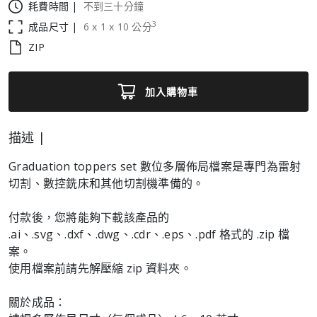
耗費時間 |
不到三十分鐘
3
成品尺寸 |
6
x
1
x
10
公分
ZIP
加入購物車
描述 |
Graduation toppers set 數位多層佈局檔案是專門為雷射
切割、數控銑床和其他切割機準備的。
付款後，您將能夠下載該產品的
.ai、.svg、.dxf、.dwg、.cdr、.eps、.pdf 格式的 .zip 檔
案。
使用檔案前請先解壓縮 zip 資料夾。
關於成品：