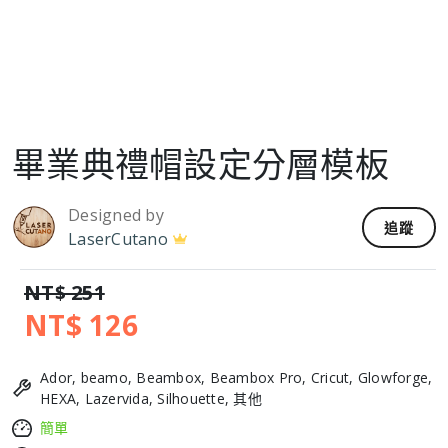
畢業典禮帽設定分層模板
Designed by
追蹤
LaserCutano
NT$ 251
NT$ 126
Ador, beamo, Beambox, Beambox Pro, Cricut, Glowforge,
HEXA, Lazervida, Silhouette, 其他
簡單