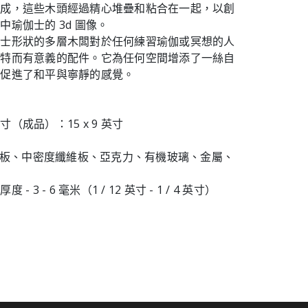
製成，這些木頭經過精心堆疊和粘合在一起，以創
中瑜伽士的 3d 圖像。
伽士形狀的多層木闆對於任何練習瑜伽或冥想的人
獨特而有意義的配件。它為任何空間增添了一絲自
時促進了和平與寧靜的感覺。
（成品）：15 x 9 英寸
膠合板、中密度纖維板、亞克力、有機玻璃、金屬、