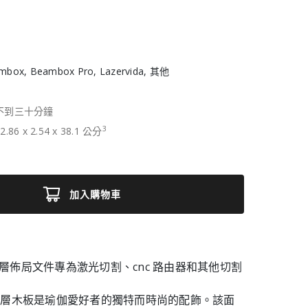
mbox, Beambox Pro, Lazervida, 其他
不到三十分鐘
3
2.86
x
2.54
x
38.1
公分
加入購物車
tal 多層佈局文件專為激光切割、cnc 路由器和其他切割
分層木板是瑜伽愛好者的獨特而時尚的配飾。該面