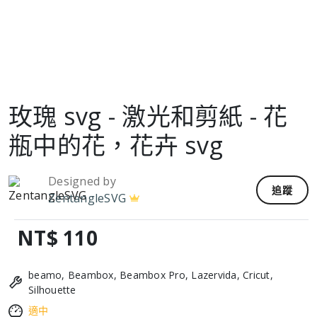
玫瑰 svg - 激光和剪紙 - 花
瓶中的花，花卉 svg
Designed by
追蹤
ZentangleSVG
NT$ 110
beamo, Beambox, Beambox Pro, Lazervida, Cricut,
Silhouette
適中