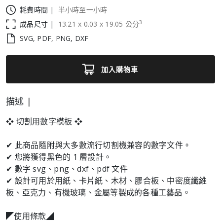
耗費時間 |
半小時至一小時
3
成品尺寸 |
13.21
x
0.03
x
19.05
公分
SVG, PDF, PNG, DXF
加入購物車
描述 |
❖ 切割用數字模板 ❖
✔ 此商品隨附與大多數流行切割機兼容的數字文件。
✔ 您將獲得黑色的 1 層設計。
✔ 數字 svg、png、dxf、pdf 文件
✔ 設計可用於用紙、卡片紙、木材、膠合板、中密度纖維
板、亞克力、有機玻璃、金屬等製成的各種工藝品。
◤使用條款◢