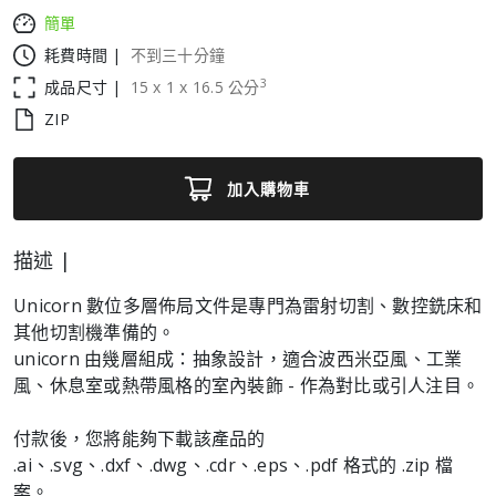
簡單
耗費時間 |
不到三十分鐘
3
成品尺寸 |
15
x
1
x
16.5
公分
ZIP
加入購物車
描述 |
Unicorn 數位多層佈局文件是專門為雷射切割、數控銑床和
其他切割機準備的。
unicorn 由幾層組成：抽象設計，適合波西米亞風、工業
風、休息室或熱帶風格的室內裝飾 - 作為對比或引人注目。
付款後，您將能夠下載該產品的
.ai、.svg、.dxf、.dwg、.cdr、.eps、.pdf 格式的 .zip 檔
案。