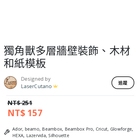
獨角獸多層牆壁裝飾、木材
和紙模板
Designed by
追蹤
LaserCutano
NT$ 251
NT$ 157
Ador, beamo, Beambox, Beambox Pro, Cricut, Glowforge,
HEXA, Lazervida, Silhouette