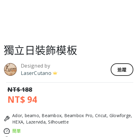
獨立日裝飾模板
Designed by
追蹤
LaserCutano
NT$ 188
NT$ 94
Ador, beamo, Beambox, Beambox Pro, Cricut, Glowforge,
HEXA, Lazervida, Silhouette
簡單