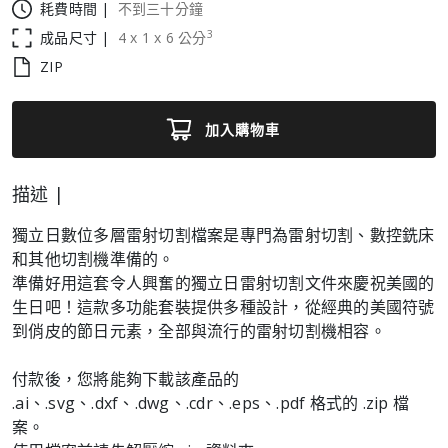
耗費時間 |
不到三十分鐘
3
成品尺寸 |
4
x
1
x
6
公分
ZIP
加入購物車
描述 |
獨立日數位多層雷射切割檔案是專門為雷射切割、數控銑床
和其他切割機準備的。
準備好用這套令人興奮的獨立日雷射切割文件來慶祝美國的
生日吧！這款多功能套裝提供多種設計，從經典的美國符號
到俏皮的節日元素，全部與流行的雷射切割機相容。
付款後，您將能夠下載該產品的
.ai、.svg、.dxf、.dwg、.cdr、.eps、.pdf 格式的 .zip 檔
案。