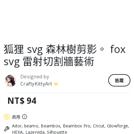
狐狸 svg 森林樹剪影。 fox
svg 雷射切割牆藝術
Designed by
追蹤
CraftyKittyArt
NT$ 94
商用
Ador, beamo, Beambox, Beambox Pro, Cricut, Glowforge,
HEXA, Lazervida, Silhouette