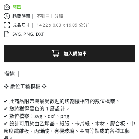
簡單
耗費時間 |
不到三十分鐘
3
成品尺寸 |
14.22
x
0.03
x
19.05
公分
SVG, PNG, DXF
加入購物車
描述 |
❖ 數位工藝模板 ❖
✔ 此商品附帶與最受歡迎的切割機相容的數位檔案。
✔ 您將獲得黑色的 1 層設計。
✔ 數位檔案：svg、dxf、png
✔ 設計可用於由乙烯基、紙張、卡片紙、木材、膠合板、中
密度纖維板、丙烯酸、有機玻璃、金屬等製成的各種工藝
品。