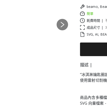
beamo, Bea
簡單
耗費時間 |
Next
成品尺寸 |
3
SVG, AI, BE
描述 |
"冰淇淋鑰匙圈
使用雷射切割
商品內含多種
SVG 向量檔案