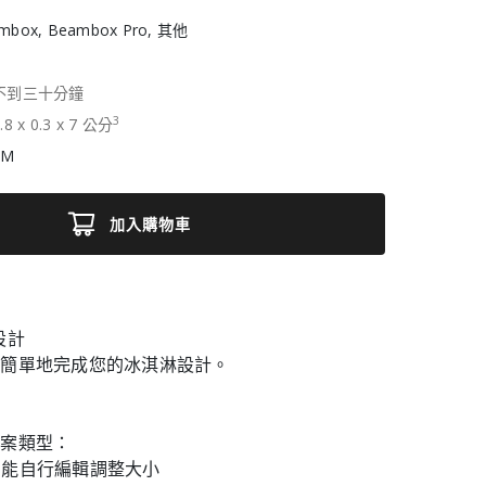
mbox, Beambox Pro, 其他
不到三十分鐘
3
.8
x
0.3
x
7
公分
AM
加入購物車
設計
機簡單地完成您的冰淇淋設計。
檔案類型：
 - 能自行編輯調整大小