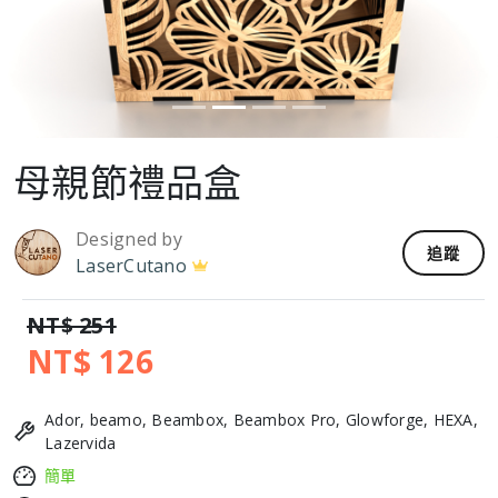
母親節禮品盒
Designed by
追蹤
LaserCutano
NT$ 251
NT$ 126
Ador, beamo, Beambox, Beambox Pro, Glowforge, HEXA,
Lazervida
簡單