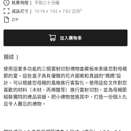
耗費時間 |
不到三十分鐘
3
成品尺寸 |
10.16
x
7.62
x
7.62
公分
ZIP
加入購物車
描述 |
使用這套多功能的三個雷射切割禮物盒模板來表達您對母親
節的愛。這些盒子具有優雅的花卉圖案和真誠的“媽媽”設
計，可以根據您母親的風格進行客製化。使用這些文件對您
喜歡的材料（木材、丙烯酸等）進行雷射切割，並為母親節
組裝獨特的禮品容器。把小禮物放進其中，打造一份個人化
且令人難忘的禮物。