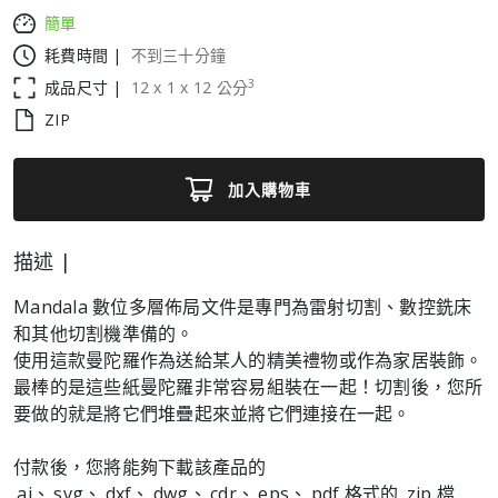
簡單
耗費時間 |
不到三十分鐘
3
成品尺寸 |
12
x
1
x
12
公分
ZIP
加入購物車
描述 |
Mandala 數位多層佈局文件是專門為雷射切割、數控銑床
和其他切割機準備的。
使用這款曼陀羅作為送給某人的精美禮物或作為家居裝飾。
最棒的是這些紙曼陀羅非常容易組裝在一起！切割後，您所
要做的就是將它們堆疊起來並將它們連接在一起。
付款後，您將能夠下載該產品的
.ai、.svg、.dxf、.dwg、.cdr、.eps、.pdf 格式的 .zip 檔