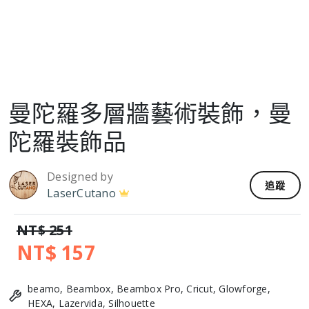
曼陀羅多層牆藝術裝飾，曼
陀羅裝飾品
Designed by
追蹤
LaserCutano
NT$ 251
NT$ 157
beamo, Beambox, Beambox Pro, Cricut, Glowforge,
HEXA, Lazervida, Silhouette