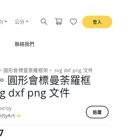
D)
公分
登入
聯絡我們
圓形會標曼荼羅框架。 svg dxf png 文件
。圓形會標曼荼羅框
g dxf png 文件
ed by
追蹤
ittyArt
7