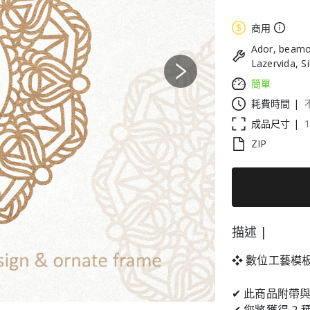
商用
Ador, beamo
Lazervida, S
Next
簡單
耗費時間 |
成品尺寸 |
1
ZIP
描述 |
❖ 數位工藝模板
✔ 此商品附帶