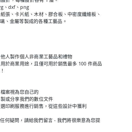
 種設計，每種設計各有 1 層。
g、dxf、png
由紙張、卡片紙、木材、膠合板、中密度纖維板、
玻璃、金屬等製成的各種工藝品。
為他人製作個人非商業工藝品和禮物
業用於商業用途，且僅可用於銷售最多 100 件商品
品！
位檔案視為您自己的
複製或分享我們的數位文件
隨選印刷服務進行銷售，從這些設計中獲利
任何疑問，請給我們留言 - 我們將很樂意為您提