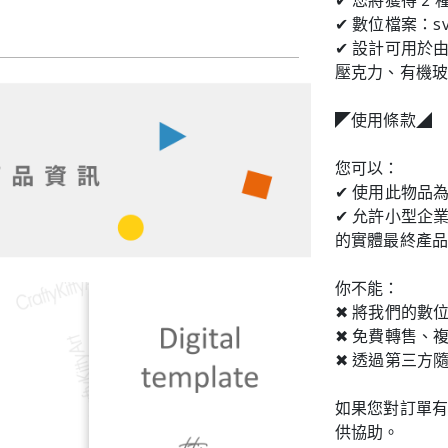
✔ 您將獲得 2
✔ 數位檔案：sv
✔ 設計可用於
壓克力、有機
◤使用條款◢
您可以：
✔ 使用此物品
✔ 允許小型企
的實體最終產
你不能：
✖ 將我們的數
✖ 免費轉售、
✖ 透過第三方
如果您對訂單有
供協助。