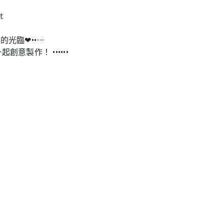
t
的光臨❤︎••·····
一起創意製作！ ••••••