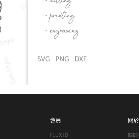
會員
關
FLUX ID
關於