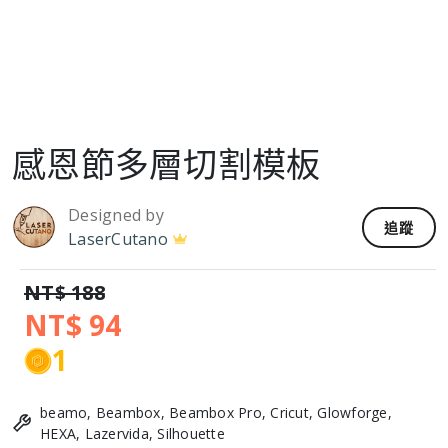
感恩節多層切割模板
Designed by
追蹤
LaserCutano
NT$ 188
NT$ 94
1
beamo, Beambox, Beambox Pro, Cricut, Glowforge,
HEXA, Lazervida, Silhouette