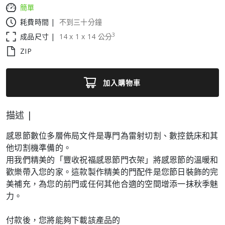
簡單
耗費時間 |
不到三十分鐘
3
成品尺寸 |
14
x
1
x
14
公分
ZIP
加入購物車
描述 |
感恩節數位多層佈局文件是專門為雷射切割、數控銑床和其
他切割機準備的。
用我們精美的「豐收祝福感恩節門衣架」將感恩節的溫暖和
歡樂帶入您的家。這款製作精美的門配件是您節日裝飾的完
美補充，為您的前門或任何其他合適的空間增添一抹秋季魅
力。
付款後，您將能夠下載該產品的