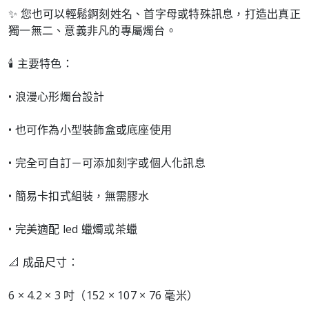
✨ 您也可以輕鬆錒刻姓名、首字母或特殊訊息，打造出真正
獨一無二、意義非凡的專屬燭台。
🕯️ 主要特色：
• 浪漫心形燭台設計
• 也可作為小型裝飾盒或底座使用
• 完全可自訂－可添加刻字或個人化訊息
• 簡易卡扣式組裝，無需膠水
• 完美適配 led 蠟燭或茶蠟
📐 成品尺寸：
6 × 4.2 × 3 吋（152 × 107 × 76 毫米）