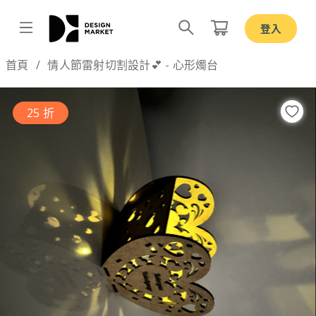
登入
Design by
首頁
情人節雷射切割設計💕 - 心形燭台
25 折
Previous
Nex