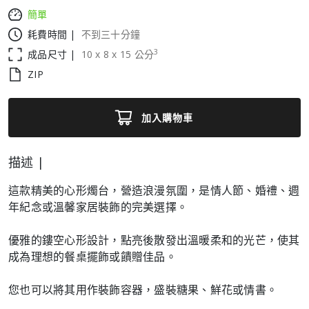
簡單
耗費時間 |
不到三十分鐘
3
成品尺寸 |
10
x
8
x
15
公分
ZIP
加入購物車
描述 |
這款精美的心形燭台，營造浪漫氛圍，是情人節、婚禮、週
年紀念或溫馨家居裝飾的完美選擇。
優雅的鏤空心形設計，點亮後散發出溫暖柔和的光芒，使其
成為理想的餐桌擺飾或饋贈佳品。
您也可以將其用作裝飾容器，盛裝糖果、鮮花或情書。