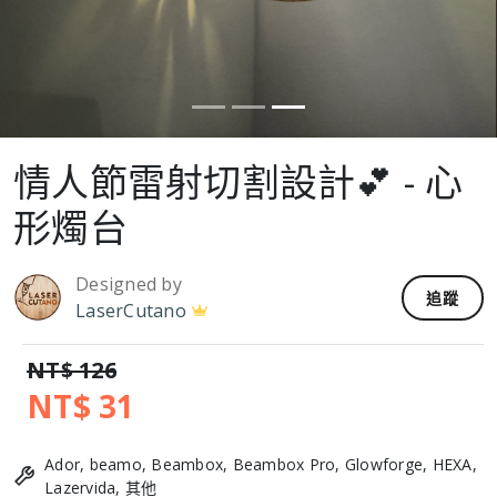
情人節雷射切割設計💕 - 心
形燭台
Designed by
追蹤
LaserCutano
NT$ 126
NT$ 31
Ador, beamo, Beambox, Beambox Pro, Glowforge, HEXA,
Lazervida, 其他