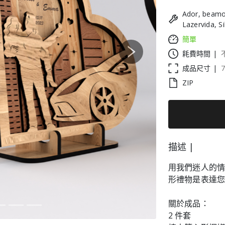
Ador, beamo
Lazervida, S
簡單
耗費時間 |
Next
成品尺寸 |
ZIP
描述 |
用我們迷人的
形禮物是表達
關於成品：
2 件套