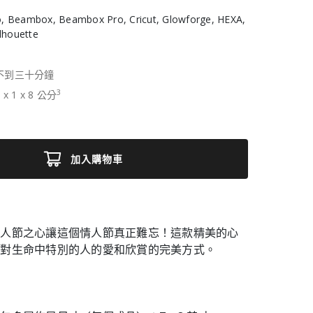
, Beambox, Beambox Pro, Cricut, Glowforge, HEXA,
ilhouette
不到三十分鐘
3
7
x
1
x
8
公分
加入購物車
情人節之心讓這個情人節真正難忘！這款精美的心
您對生命中特別的人的愛和欣賞的完美方式。