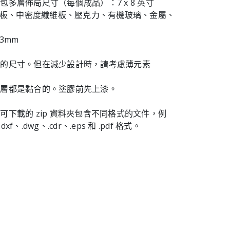
包多層佈局尺寸（每個成品）：7 x 8 英寸
膠合板、中密度纖維板、壓克力、有機玻璃、金屬、
3mm
計的尺寸。但在減少設計時，請考慮薄元素
一層都是黏合的。塗膠前先上漆。
可下載的 zip 資料夾包含不同格式的文件，例
dxf、.dwg、.cdr、.eps 和 .pdf 格式。
！