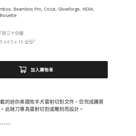
box, Beambox Pro, Cricut, Glowforge, HEXA,
ilhouette
不到三十分鐘
3
15
x
0.5
x
15
公分
加入購物車
下載的迷你美國牧羊犬雷射切割文件，您完成購買
用。此銼刀專為雷射切割或雕刻而設計。
------