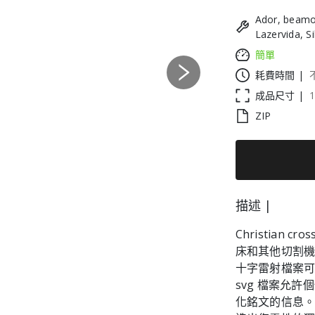
Ador, beamo
Lazervida, S
簡單
耗費時間 |
Next
成品尺寸 |
ZIP
描述 |
Christian 
床和其他切割
十字雷射檔案
svg 檔案允
化銘文的信息