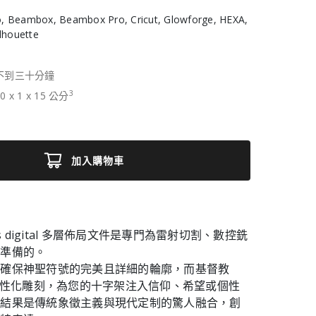
, Beambox, Beambox Pro, Cricut, Glowforge, HEXA,
ilhouette
不到三十分鐘
3
10
x
1
x
15
公分
加入購物車
cross digital 多層佈局文件是專門為雷射切割、數控銑
機準備的。
可確保神聖符號的完美且詳細的輪廓，而基督教
許個性化雕刻，為您的十字架注入信仰、希望或個性
。結果是傳統象徵主義與現代定制的驚人融合，創