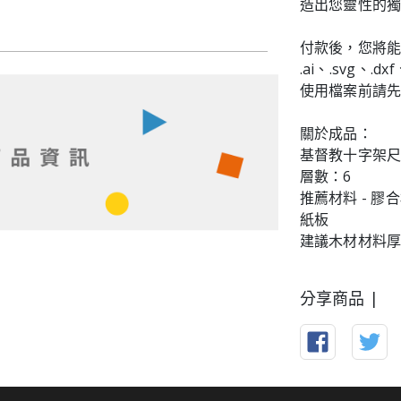
造出您靈性的
付款後，您將
.ai、.svg、.dx
使用檔案前請先解
關於成品：
基督教十字架尺寸
層數：6
推薦材料 - 
紙板
建議木材材料厚度 - 
分享商品 |