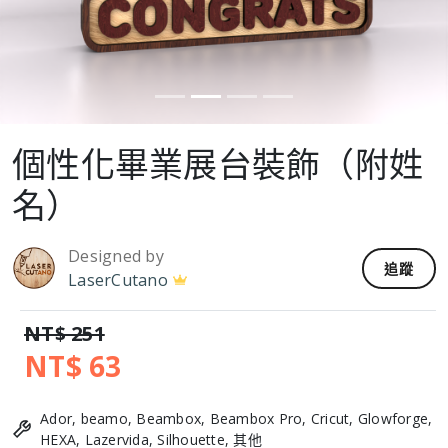
個性化畢業展台裝飾（附姓
名）
Designed by
追蹤
LaserCutano
NT$ 251
NT$ 63
Ador, beamo, Beambox, Beambox Pro, Cricut, Glowforge,
HEXA, Lazervida, Silhouette, 其他