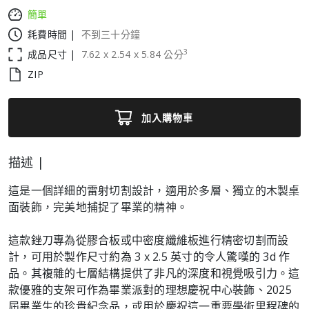
簡單
耗費時間 |
不到三十分鐘
3
成品尺寸 |
7.62
x
2.54
x
5.84
公分
ZIP
加入購物車
描述 |
這是一個詳細的雷射切割設計，適用於多層、獨立的木製桌
面裝飾，完美地捕捉了畢業的精神。
這款銼刀專為從膠合板或中密度纖維板進行精密切割而設
計，可用於製作尺寸約為 3 x 2.5 英寸的令人驚嘆的 3d 作
品。其複雜的七層結構提供了非凡的深度和視覺吸引力。這
款優雅的支架可作為畢業派對的理想慶祝中心裝飾、2025
屆畢業生的珍貴紀念品，或用於慶祝這一重要學術里程碑的