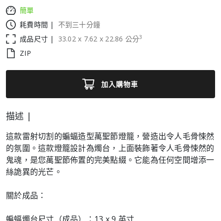
簡單
耗費時間 |
不到三十分鐘
3
成品尺寸 |
33.02
x
7.62
x
22.86
公分
ZIP
加入購物車
描述 |
這款雷射切割的蝙蝠造型萬聖節燈籠，營造出令人毛骨悚然
的氛圍。這款燈籠設計為燭台，上面裝飾著令人毛骨悚然的
鬼魂，是您萬聖節佈置的完美點綴。它能為任何空間增添一
絲詭異的光芒。
關於成品：
蝙蝠燭台尺寸（成品）：13 x 9 英寸