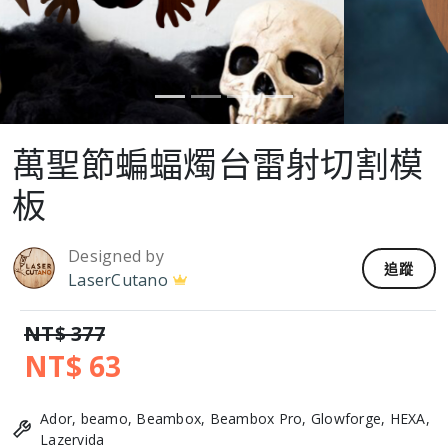
萬聖節蝙蝠燭台雷射切割模
板
Designed by
追蹤
LaserCutano
NT$ 377
NT$ 63
Ador, beamo, Beambox, Beambox Pro, Glowforge, HEXA,
Lazervida