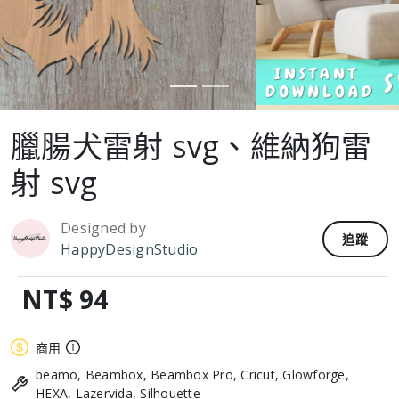
臘腸犬雷射 svg、維納狗雷
射 svg
Designed by
追蹤
HappyDesignStudio
NT$ 94
商用
beamo, Beambox, Beambox Pro, Cricut, Glowforge,
HEXA, Lazervida, Silhouette