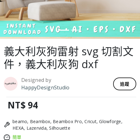
義大利灰狗雷射 svg 切割文
件，義大利灰狗 dxf
Designed by
追蹤
HappyDesignStudio
NT$ 94
beamo, Beambox, Beambox Pro, Cricut, Glowforge,
HEXA, Lazervida, Silhouette
簡單