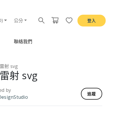
D)
公分
登入
聯絡我們
雷射 svg
雷射 svg
ed by
追蹤
esignStudio