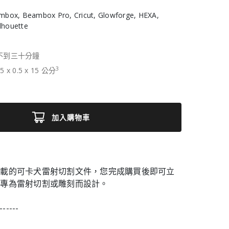
box, Beambox Pro, Cricut, Glowforge, HEXA,
ilhouette
不到三十分鐘
3
15
x
0.5
x
15
公分
加入購物車
下載的可卡犬雷射切割文件，您完成購買後即可立
刀專為雷射切割或雕刻而設計。
------